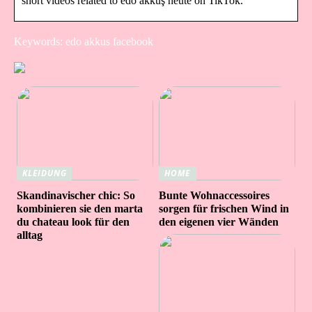
short videos related to edo akkuş heute on TikTok.
Keywords: edo akkus facebook
KLEIDUNG
HOME
Skandinavischer chic: So
Bunte Wohnaccessoires
kombinieren sie den marta
sorgen für frischen Wind in
du chateau look für den
den eigenen vier Wänden
alltag