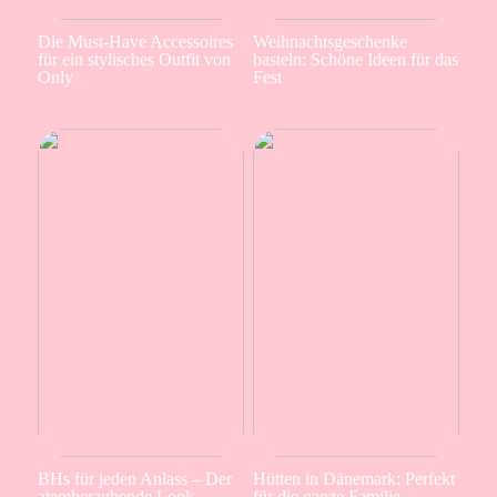
Die Must-Have Accessoires
Weihnachtsgeschenke
für ein stylisches Outfit von
basteln: Schöne Ideen für das
Only
Fest
BHs für jeden Anlass – Der
Hütten in Dänemark: Perfekt
atemberaubende Look
für die ganze Familie