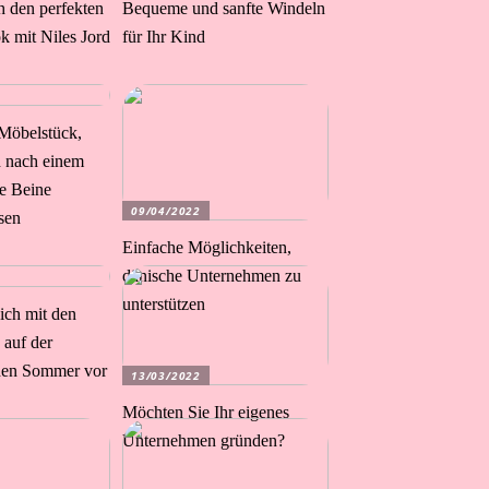
h den perfekten
Bequeme und sanfte Windeln
 mit Niles Jord
für Ihr Kind
 Möbelstück,
h nach einem
e Beine
09/04/2022
sen
Einfache Möglichkeiten,
dänische Unternehmen zu
unterstützen
sich mit den
 auf der
 den Sommer vor
13/03/2022
Möchten Sie Ihr eigenes
Unternehmen gründen?