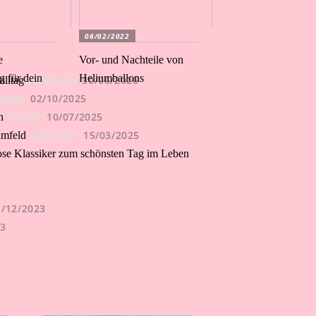
06/02/2022
e
Vor- und Nachteile von
 für dein
Heliumballons
Kleidung
30/06/2026
alltag
News
02/10/2025
Home
10/07/2025
n
Lifestyle
15/03/2025
umfeld
lose Klassiker zum schönsten Tag im Leben
1/12/2023
23