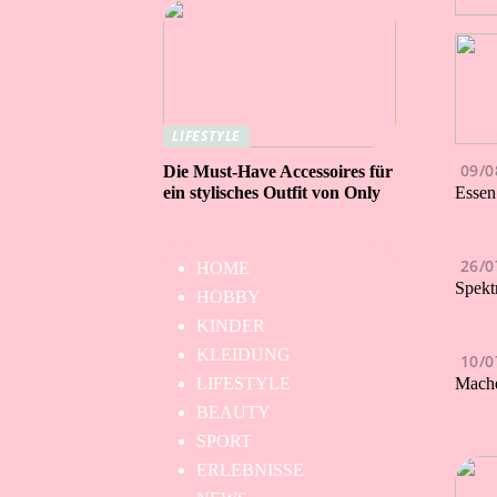
LIFESTYLE
09/0
Die Must-Have Accessoires für
Essen
ein stylisches Outfit von Only
26/0
HOME
Spekt
HOBBY
KINDER
KLEIDUNG
10/0
Mache
LIFESTYLE
BEAUTY
SPORT
ERLEBNISSE