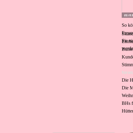
05/0
So kö
Freun
Skand
Sie ni
Einfl
werd
Bunte
Kunde
Stimm
New
Die H
Die M
Weihn
BHs f
Hütte