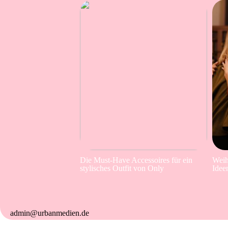
Die Must-Have Accessoires für ein
Weih
stylisches Outfit von Only
Idee
admin@urbanmedien.de