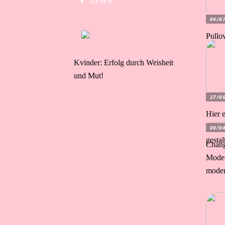
NEWS
04/0
Pullo
Kvinder: Erfolg durch Weisheit
und Mut!
27/0
Hier e
Outfit
09/0
gesta
Chan
Moder
moder