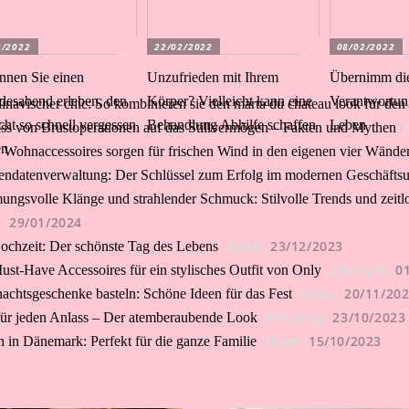
3/2022
22/02/2022
08/02/2022
nnen Sie einen
Unzufrieden mit Ihrem
Übernimm di
desabend erleben, den
Körper? Vielleicht kann eine
Verantwortung
inavischer chic: So kombinieren sie den marta du chateau look für den 
cht so schnell vergessen
Behandlung Abhilfe schaffen
Leben
uss von Brustoperationen auf das Stillvermögen – Fakten und Mythen
en
 Wohnaccessoires sorgen für frischen Wind in den eigenen vier Wände
ndatenverwaltung: Der Schlüssel zum Erfolg im modernen Geschäfts
ungsvolle Klänge und strahlender Schmuck: Stilvolle Trends und zeit
s
29/01/2024
News
23/12/2023
ochzeit: Der schönste Tag des Lebens
Lifestyle
0
ust-Have Accessoires für ein stylisches Outfit von Only
News
20/11/20
achtsgeschenke basteln: Schöne Ideen für das Fest
Kleidung
23/10/2023
ür jeden Anlass – Der atemberaubende Look
News
15/10/2023
n in Dänemark: Perfekt für die ganze Familie