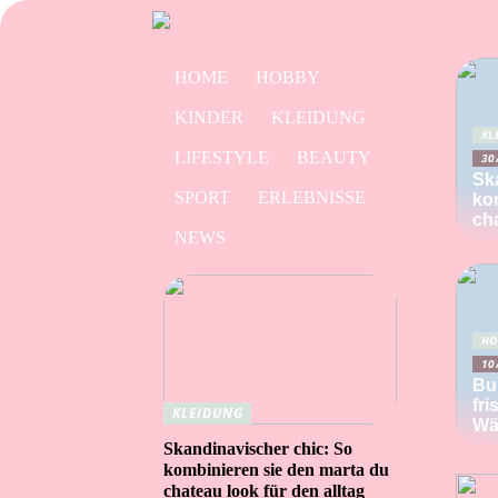
HOME
HOBBY
KINDER
KLEIDUNG
KL
LIFESTYLE
BEAUTY
30
Sk
SPORT
ERLEBNISSE
ko
cha
NEWS
H
10
Bu
fri
KLEIDUNG
Wä
Skandinavischer chic: So
kombinieren sie den marta du
chateau look für den alltag