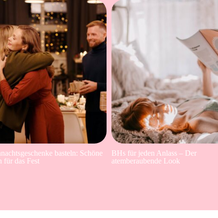
nachtsgeschenke basteln: Schöne
BHs für jeden Anlass – Der
n für das Fest
atemberaubende Look