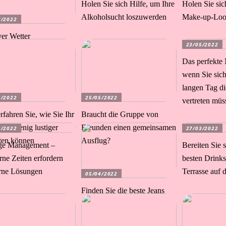
Holen Sie sich Hilfe, um Ihre
Holen Sie sic
Alkoholsucht loszuwerden
Make-up-Look
7/2022
ver Wetter
23/05/2022
Das perfekte
wenn Sie sic
langen Tag di
5/2022
25/05/2022
vertreten müs
rfahren Sie, wie Sie Ihr
Braucht die Gruppe von
 ein wenig lustiger
Freunden einen gemeinsamen
4/2022
27/03/2022
lten können
Ausflug?
ge Management –
Bereiten Sie 
ne Zeiten erfordern
besten Drinks
ne Lösungen
Terrasse auf
05/04/2022
Finden Sie die beste Jeans