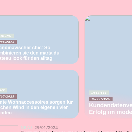
EIDUNG
/06/2026
andinavischer chic: So
mbinieren sie den marta du
teau look für den alltag
OME
LIFESTYLE
/07/2025
15/03/2025
nte Wohnaccessoires sorgen für
Kundendatenve
schen Wind in den eigenen vier
Erfolg im mod
nden
NEWS
29/01/2024