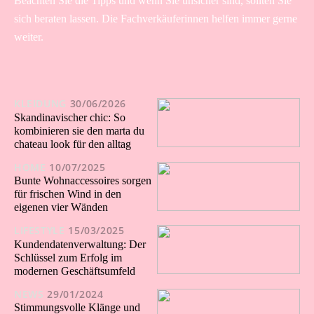
Beachten Sie die Tipps und wenn Sie unsicher sind, sollten Sie
sich beraten lassen. Die Fachverkäuferinnen helfen immer gerne
weiter.
KLEIDUNG
30/06/2026
Skandinavischer chic: So
kombinieren sie den marta du
chateau look für den alltag
HOME
10/07/2025
Bunte Wohnaccessoires sorgen
für frischen Wind in den
eigenen vier Wänden
LIFESTYLE
15/03/2025
Kundendatenverwaltung: Der
Schlüssel zum Erfolg im
modernen Geschäftsumfeld
NEWS
29/01/2024
Stimmungsvolle Klänge und