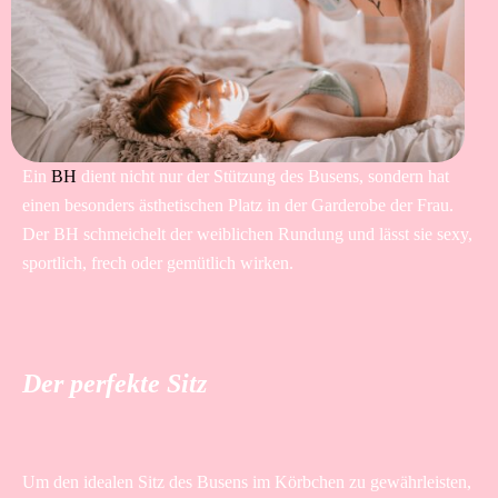
Ein
BH
dient nicht nur der Stützung des Busens, sondern hat
einen besonders ästhetischen Platz in der Garderobe der Frau.
Der BH schmeichelt der weiblichen Rundung und lässt sie sexy,
sportlich, frech oder gemütlich wirken.
Der perfekte Sitz
Um den idealen Sitz des Busens im Körbchen zu gewährleisten,