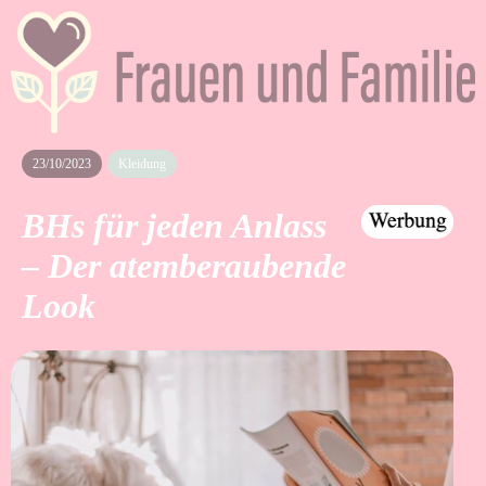
23/10/2023
Kleidung
BHs für jeden Anlass
– Der atemberaubende
Look