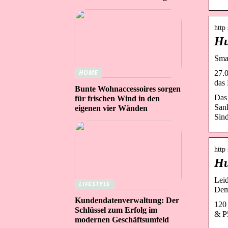
http 
Hu
Smar
HOME
27.
das 
Bunte Wohnaccessoires sorgen
Das
für frischen Wind in den
Sank
eigenen vier Wänden
Sind
http
Hu
Leid
LIFESTYLE
Dem
Kundendatenverwaltung: Der
120
Schlüssel zum Erfolg im
& P
modernen Geschäftsumfeld