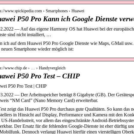
 s://www.spickipedia.com › Smartphones › Huawei
awei P50 Pro Kann ich Google Dienste ver
2.2022 — Auf das eigene Harmony OS hat Huawei bei der europäischen
ste sind nicht installiert, …
 ich auf dem Huawei P50 Pro Google Dienste wie Maps, GMail usw. v
neuen Smartphone wieder möglich ist:
 s://www.chip.de › … › Handyvergleich
awei P50 Pro Test – CHIP
wei P50 Pro Test | CHIP
3.2022 — Der Arbeitsspeicher beträgt 8 Gigabyte (GB). Der Gerätesp
weis “NM Card” (Nano Memory Card) erweiterbar.
est zeigt das Huawei P50 Pro durchaus gute Qualitäten. So kann das 
tellers in Hinsicht auf Display, Performance und Kamera mit den Kon
US-Handelsstreit, vor allem das eingeschränkte Android-Betriebssyste
rkbar. Der Ersatz für die fehlenden Google-Dienste ist eher dürftig u
obilfunk. Dennoch verlangt Huawei hierfür einen vierstelligen Oberkl