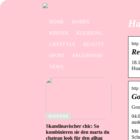
Ha
HOME
HOBBY
KINDER
KLEIDUNG
http
LIFESTYLE
BEAUTY
Re
SPORT
ERLEBNISSE
18.
NEWS
Huaw
http
Go
Goog
04.0
KLEIDUNG
ausk
Skandinavischer chic: So
Mit 
kombinieren sie den marta du
Schr
chateau look für den alltag