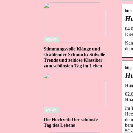
http
Hu
04.0
Dien
NEWS
Kann
dem 
Stimmungsvolle Klänge und
strahlender Schmuck: Stilvolle
Trends und zeitlose Klassiker
zum schönsten Tag im Leben
http
Hu
Hua
02.0
Hua
Im T
NEWS
Hers
dem 
Die Hochzeit: Der schönste
beme
Tag des Lebens
5G-M