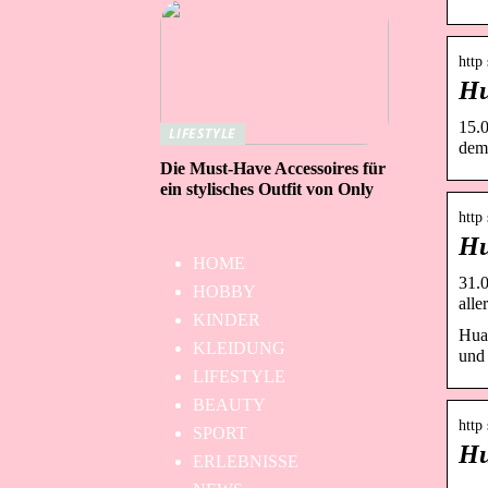
http
Hu
15.0
LIFESTYLE
dem
Die Must-Have Accessoires für
ein stylisches Outfit von Only
http
Hu
HOME
31.
HOBBY
all
KINDER
Huaw
KLEIDUNG
und 
LIFESTYLE
BEAUTY
http
SPORT
Hu
ERLEBNISSE