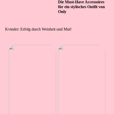
Die Must-Have Accessoires
für ein stylisches Outfit von
Only
Kvinder: Erfolg durch Weisheit und Mut!