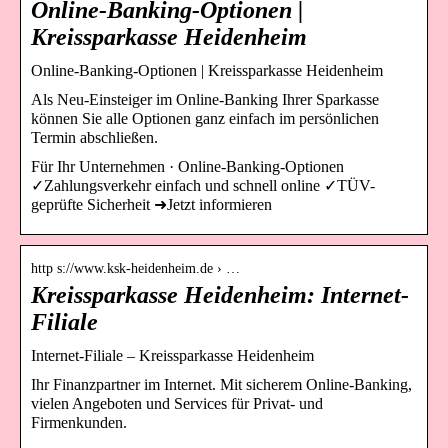
Online-Banking-Optionen |
Kreissparkasse Heidenheim
Online-Banking-Optionen | Kreissparkasse Heidenheim
Als Neu-Einsteiger im Online-Banking Ihrer Sparkasse
können Sie alle Optionen ganz einfach im persönlichen
Termin abschließen.
Für Ihr Unternehmen · Online-Banking-Optionen
✓Zahlungsverkehr einfach und schnell online ✓TÜV-
geprüfte Sicherheit ➜Jetzt informieren
http s://www.ksk-heidenheim.de › …
Kreissparkasse Heidenheim: Internet-
Filiale
Internet-Filiale – Kreissparkasse Heidenheim
Ihr Finanzpartner im Internet. Mit sicherem Online-Banking,
vielen Angeboten und Services für Privat- und
Firmenkunden.