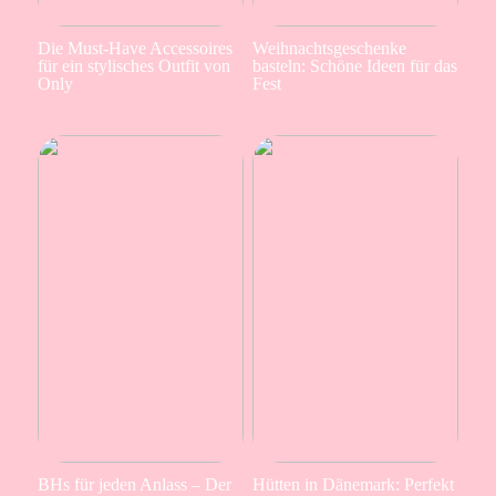
Die Must-Have Accessoires
Weihnachtsgeschenke
für ein stylisches Outfit von
basteln: Schöne Ideen für das
Only
Fest
BHs für jeden Anlass – Der
Hütten in Dänemark: Perfekt