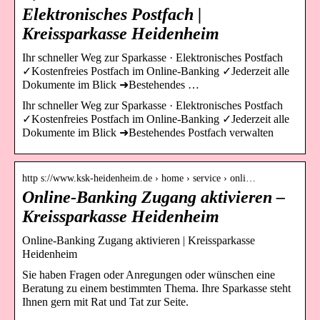
Elektronisches Postfach |
Kreissparkasse Heidenheim
Ihr schneller Weg zur Sparkasse · Elektronisches Postfach
✓Kostenfreies Postfach im Online-Banking ✓Jederzeit alle
Dokumente im Blick ➜Bestehendes …
Ihr schneller Weg zur Sparkasse · Elektronisches Postfach
✓Kostenfreies Postfach im Online-Banking ✓Jederzeit alle
Dokumente im Blick ➜Bestehendes Postfach verwalten
http s://www.ksk-heidenheim.de › home › service › onli…
Online-Banking Zugang aktivieren –
Kreissparkasse Heidenheim
Online-Banking Zugang aktivieren | Kreissparkasse
Heidenheim
Sie haben Fragen oder Anregungen oder wünschen eine
Beratung zu einem bestimmten Thema. Ihre Sparkasse steht
Ihnen gern mit Rat und Tat zur Seite.