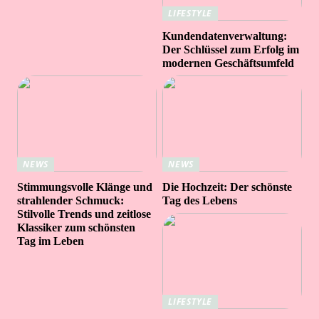
LIFESTYLE
Kundendatenverwaltung:
Der Schlüssel zum Erfolg im
modernen Geschäftsumfeld
NEWS
NEWS
Stimmungsvolle Klänge und
Die Hochzeit: Der schönste
strahlender Schmuck:
Tag des Lebens
Stilvolle Trends und zeitlose
Klassiker zum schönsten
Tag im Leben
LIFESTYLE