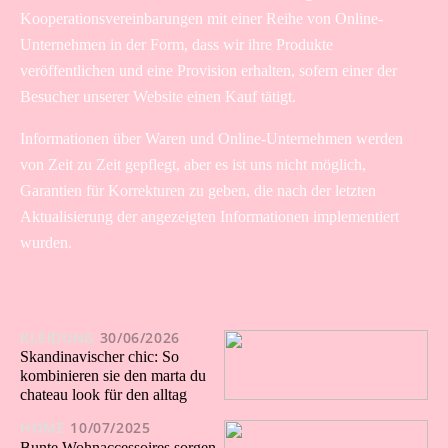
Kooperationsvereinbarungen mit einer Reihe von Online-
Unternehmen in der Form, dass wir ihre Produkte
veröffentlichen und eine Provision erhalten, sofern einer der
Besucher unserer Website einen Kauf tätigt.
Informationen über Waren und Online-Unternehmen werden
von Zeit zu Zeit gepflegt, aber es ist uns nicht möglich,
Garantien für Korrekturen zu geben, die nach der letzten
Aktualisierung der angezeigten Informationen implementiert
wurden.
KLEIDUNG
30/06/2026
Skandinavischer chic: So
kombinieren sie den marta du
chateau look für den alltag
HOME
10/07/2025
Bunte Wohnaccessoires sorgen