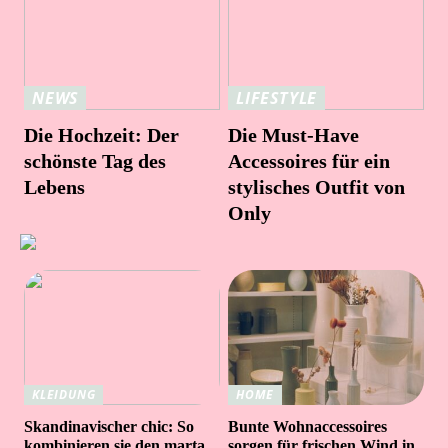
NEWS
LIFESTYLE
Die Hochzeit: Der
Die Must-Have
schönste Tag des
Accessoires für ein
Lebens
stylisches Outfit von
Only
KLEIDUNG
HOME
Skandinavischer chic: So
Bunte Wohnaccessoires
kombinieren sie den marta
sorgen für frischen Wind in